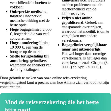
klantenservice
: Gebruikers
verschillende behoeften te
melden problemen met de
voldoen.
reactiesnelheid van de
Onbeperkte medische
klantenservice.
kosten
: Onbeperkte
Prijzen niet online
medische dekking met de
gepubliceerd
: Gebrek aan
beste optie.
transparantie over prijzen,
Hoge bagagelimiet
: 2 000
waardoor het moeilijk is om te
€, hoger dan die van veel
vergelijken met andere
concurrenten.
verzekeraars.
Hoge annuleringslimiet
:
Bagagelimiet vergelijkbaar
10 000 €, een van de
maar niet uitzonderlijk
:
hoogste op de markt.
Hoewel hoger dan sommige
Snelle terugbetaling bij
verzekeraars, is het lager dan
annulering
: gebruikers
verzekeraars zoals Chapka (3
waarderen de snelheid van
000 €) en April (4 000 €).
de terugbetalingen.
Door gebruik te maken van onze online reisverzekering
vergelijkingstool kunt u precies zien hoe Allianz zich verhoudt tot zijn
concurrenten.
Vind de reisverzekering die het beste
bij u past!