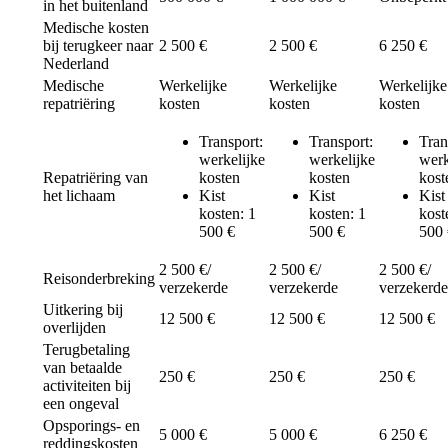
in het buitenland
Medische kosten
bij terugkeer naar
2 500 €
2 500 €
6 250 €
Nederland
Medische
Werkelijke
Werkelijke
Werkelijke
repatriëring
kosten
kosten
kosten
Transport:
Transport:
Tran
werkelijke
werkelijke
werk
Repatriëring van
kosten
kosten
kost
het lichaam
Kist
Kist
Kist
kosten: 1
kosten: 1
kost
500 €
500 €
500 
2 500 €/
2 500 €/
2 500 €/
Reisonderbreking
verzekerde
verzekerde
verzekerde
Uitkering bij
12 500 €
12 500 €
12 500 €
overlijden
Terugbetaling
van betaalde
250 €
250 €
250 €
activiteiten bij
een ongeval
Opsporings- en
5 000 €
5 000 €
6 250 €
reddingskosten