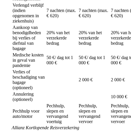
Verlengd verblijf
(indien
7 nachten (max.
7 nachten (max.
7 nachten 
opgenomen in
€ 620)
€ 620)
€ 620)
ziekenhuis)
Aankoop van
benodigdheden
20% van het
20% van het
20% van h
bij verlies of
verzekerde
verzekerde
verzekerde
diefstal van
bedrag
bedrag
bedrag
bagage
Medische kosten
50 €/ dag tot 1
50 €/ dag tot 1
50 €/ dag t
in geval van
000 €
000 €
000 €
pandemie
Verlies of
beschadiging van
2 000 €
2 000 €
bagage
(optioneel)
Annulering
10 000 €
(optioneel)
Pechhulp,
Pechhulp,
Pechhulp,
Pechhulp voor
slepen en
slepen en
slepen en
auto/motor
vervangend
vervangend
vervangen
voertuig
vervoer
vervoer
Allianz Kortlopende Reisverzekering