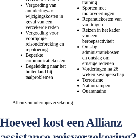
training
Vergoeding van
Sporten met
annulerings- of
motorvoertuigen
wijzigingskosten in
Reparatiekosten van
geval van een
voertuigen
verzekerde reden
Reizen in het kader
Vergoeding voor
van een
voortijdige
beroepsactiviteit
reisonderbreking en
Ontslag:
repatriëring
administratiekosten
Beperkte
en ontslag om
communicatiekosten
ernstige redenen
Begeleiding naar het
Vorderingen na 26
buitenland bij
weken zwangerschap
taalproblemen
Terrorisme
Natuurrampen
Quarantaine
Allianz annuleringsverzekering
Hoeveel kost een Allianz
assistance reisverzekering?