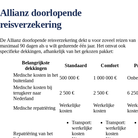
Allianz doorlopende
reisverzekering
De Allianz doorlopende reisverzekering dekt u voor zoveel reizen van
maximaal 90 dagen als u wilt gedurende één jaar. Het omvat ook
specifieke dekkingen, afhankelijk van het gekozen pakket:
Belangrijkste
Standaard
Comfort
P
dekkingen
Medische kosten in het
500 000 €
1 000 000 €
Onbe
buitenland
Medische kosten bij
terugkeer naar
2 500 €
2 500 €
6 250
Nederland
Werkelijke
Werkelijke
Werke
Medische repatriëring
kosten
kosten
koste
Transport:
Transport:
werkelijke
werkelijke
Repatriëring van het
kosten
kosten