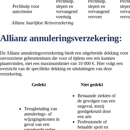
Pechhulp,
Pechhulp,
Pechh
Pechhulp voor
slepen en
slepen en
slepe
auto/motor
vervangend
vervangend
verv
voertuig
vervoer
vervo
Allianz Jaarlijkse Reisverzekering
Allianz annuleringsverzekering:
De Allianz annuleringsverzekering biedt een uitgebreide dekking voor
onvoorziene gebeurtenissen die voor of tijdens een reis kunnen
plaatsvinden, met een maximumlimiet van 10 000 €. Hier volgt een
overzicht van de specifieke dekking en uitsluitingen van deze
verzekering.
Gedekt
Niet gedekt
Bestaande ziekten of
de gevolgen van een
ongeval, tenzij
Terugbetaling van
goedgekeurd door
annulerings- of
een arts
wijzigingskosten in
Professionele of
geval van een
betaalde sport en
verzekerde reden