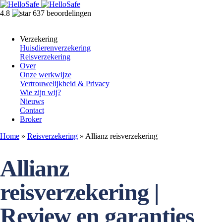
4.8
637 beoordelingen
Verzekering
Huisdierenverzekering
Reisverzekering
Over
Onze werkwijze
Vertrouwelijkheid & Privacy
Wie zijn wij?
Nieuws
Contact
Broker
Home
»
Reisverzekering
»
Allianz reisverzekering
Allianz
reisverzekering |
Review en garanties