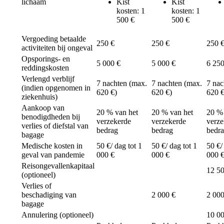
lichaam
Kist
Kist
kosten: 1
kosten: 1
500 €
500 €
Vergoeding betaalde
250 €
250 €
250 
activiteiten bij ongeval
Opsporings- en
5 000 €
5 000 €
6 250
reddingskosten
Verlengd verblijf
7 nachten (max.
7 nachten (max.
7 nac
(indien opgenomen in
620 €)
620 €)
620 €
ziekenhuis)
Aankoop van
20 % van het
20 % van het
20 % 
benodigdheden bij
verzekerde
verzekerde
verze
verlies of diefstal van
bedrag
bedrag
bedr
bagage
Medische kosten in
50 €/ dag tot 1
50 €/ dag tot 1
50 €/
geval van pandemie
000 €
000 €
000 
Reisongevallenkapitaal
12 50
(optioneel)
Verlies of
beschadiging van
2 000 €
2 000
bagage
Annulering (optioneel)
10 00