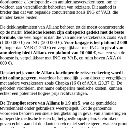
doorlopende -, kortlopende - en annuleringsverzekeringen, om te
voldoen aan verschillende behoeften van reizigers. Dit aanbod is
breder dan dat van bepaalde concurrenten zoals ING of VAB, die
minder keuze bieden.
De dekkingslimieten van Allianz behoren tot de meest concurrerende
op de markt.
Medische kosten zijn onbeperkt gedekt met de beste
formule
, die veel hoger is dan die van andere verzekeraars zoals VAB
(1 000 000 €) en ING (500 000 €).
Voor bagage is het plafond 2 000
€
, hoger dan VAB (1 250 €) en vergelijkbaar met ING. In
geval van
annulering biedt Allianz een plafond van 10 000 €
, wat een van de
hoogste is, vergelijkbaar met ING en VAB, en ruim boven AXA (4
000 €).
De startprijs voor de Allianz kortlopende reisverzekering wordt
niet online gegeven
, waardoor het moeilijk is om direct te vergelijken
met andere verzekeraars zoals Chapka (16 €) of AXA (23,37 €). De
geboden voordelen, met name onbeperkte medische kosten, kunnen
echter een potentieel hogere prijs rechtvaardigen.
De Trustpilot score van Allianz is 1,9 uit 5
, wat de gemiddelde
tevredenheid onder gebruikers weerspiegelt. Tot de genoemde
voordelen behoren een snelle terugbetaling in geval van annulering en
onbeperkte medische kosten bij het goedkoopste plan. Gebruikers
geven echter aan dat de klantenservice niet snel reageert, wat een groot