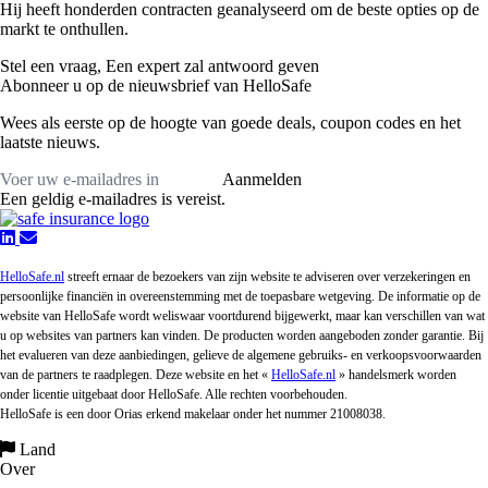
Hij heeft honderden contracten geanalyseerd om de beste opties op de
markt te onthullen.
Stel een vraag,
Een expert zal antwoord geven
Abonneer u op de nieuwsbrief van HelloSafe
Wees als eerste op de hoogte van goede deals, coupon codes en het
laatste nieuws.
Aanmelden
Een geldig e-mailadres is vereist.
HelloSafe.nl
streeft ernaar de bezoekers van zijn website te adviseren over verzekeringen en
persoonlijke financiën in overeenstemming met de toepasbare wetgeving. De informatie op de
website van HelloSafe wordt weliswaar voortdurend bijgewerkt, maar kan verschillen van wat
u op websites van partners kan vinden. De producten worden aangeboden zonder garantie. Bij
het evalueren van deze aanbiedingen, gelieve de algemene gebruiks- en verkoopsvoorwaarden
van de partners te raadplegen. Deze website en het «
HelloSafe.nl
» handelsmerk worden
onder licentie uitgebaat door HelloSafe. Alle rechten voorbehouden.
HelloSafe is een door Orias erkend makelaar onder het nummer 21008038.
Land
Over