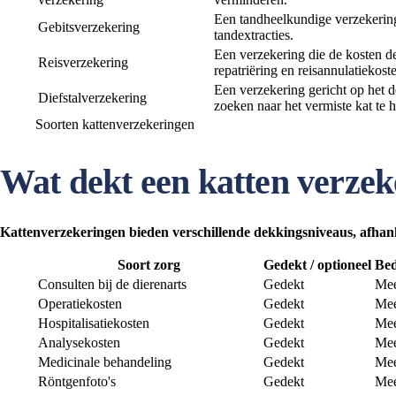
Een tandheelkundige verzekering
Gebitsverzekering
tandextracties.
Een verzekering die de kosten de
Reisverzekering
repatriëring en reisannulatiekost
Een verzekering gericht op het d
Diefstalverzekering
zoeken naar het vermiste kat te 
Soorten kattenverzekeringen
Wat dekt een katten verzek
Kattenverzekeringen bieden verschillende dekkingsniveaus, afhan
Soort zorg
Gedekt / optioneel
Bed
Consulten bij de dierenarts
Gedekt
Mee
Operatiekosten
Gedekt
Mee
Hospitalisatiekosten
Gedekt
Mee
Analysekosten
Gedekt
Mee
Medicinale behandeling
Gedekt
Mee
Röntgenfoto's
Gedekt
Mee