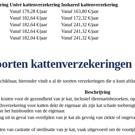
ring
Univé kattenverzekering
Inshared kattenverzekering
Vanaf 179,28 €/jaar
Vanaf 163,80 €/jaar
Vanaf 182,64 €/jaar
Vanaf 172,32 €/jaar
Vanaf 182,64 €/jaar
Vanaf 241,32 €/jaar
Vanaf 182,64 €/jaar
Vanaf 241,32 €/jaar
Vanaf 182,04 €/jaar
Vanaf 241,32 €/jaar
soorten kattenverzekeringen
chikbaar, hieronder vindt u al de soorten verzekeringen die u kunt afslu
Beschrijving
kosten voor de gezondheid van je kat, inclusief dierenartsbezoeken, o
dsverzekering voor katten dekt de eigenaar als zijn kat schade toebren
an het huishouden van de eigenaar.
g uit in geval van overlijden van je kat als gevolg van ziekte of onge
ten van castratie of sterilisatie van je kat, vaak uitgevoerd om de voo