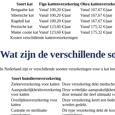
Soort kat
Figo kattenverzekering
Ohra kattenverzeke
Bengaalse kat
Vanaf 100,20 €/jaar
Vanaf 167,67 €/jaar
Siberische kat
Vanaf 100,20 €/jaar
Vanaf 167,67 €/jaar
Ragdoll kat
Vanaf 100,20 €/jaar
Vanaf 167,67 €/jaar
Perzische kat
Vanaf 123,60 €/jaar
Vanaf 175,32 €/jaar
Maine coone kat
Vanaf 123,60 €/jaar
Vanaf 175,32 €/jaar
Kosten verschillende kattenverzekeringen
Wat zijn de verschillende 
In Nederland zijn er verschillende soorten verzekeringen voor u kat bes
Soort huisdierenverzekering
Ziekteverzekering voor katten
Deze verzekering dekt medische 
Aansprakelijkheidsverzekering
Deze wettelijke aansprakelijkhei
voor katten
door iemand die deel uitmaakt v
Overlijdensverzekering voor
Deze verzekering keert een bedra
katten
worden gedekt.
Castratie en sterilisatie
Dit type verzekering dekt de kos
verzekering
verminderen.