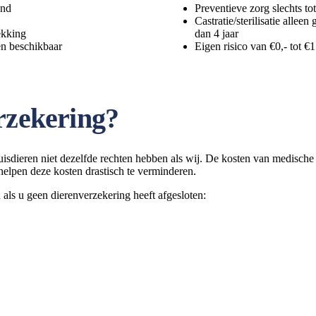
and
Preventieve zorg slechts to
Castratie/sterilisatie allee
ekking
dan 4 jaar
en beschikbaar
Eigen risico van €0,- tot €
rzekering?
dieren niet dezelfde rechten hebben als wij. De kosten van medische b
helpen deze kosten drastisch te verminderen.
als u geen dierenverzekering heeft afgesloten: