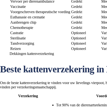
Vervoer per dierenambulance
Gedekt
Mee
Vaccinatie
Gedekt
Mee
Voorgeschreven therapeutische voeding
Gedekt
Mee
Euthanasie en crematie
Gedekt
Mee
Aanbrengen chip
Gedekt
Mee
Chemotherapie
Gedekt
Mee
Castratie
Optioneel
Var
Sterilisatie
Optioneel
Var
Tandverzorging
Optioneel
Var
Reizen
Optioneel
Var
Dekkingen kattenverzekering
Beste kattenverzekering in
Om de beste kattenverzekering te vinden voor uw lievelings vierpoot, 
vinden per verzekeringsmaatschappij.
Verzekering
Voord
Tot 90% van de dierenartsrekenin