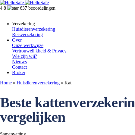
4.8
637 beoordelingen
Verzekering
Huisdierenverzekering
Reisverzekering
Over
Onze werkwijze
Vertrouwelijkheid & Privacy
Wie zijn wij?
Nieuws
Contact
Broker
Home
»
Huisdierenverzekering
»
Kat
Beste kattenverzekerin
vergelijken
Samenvatting