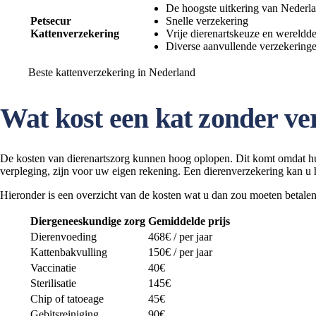
De hoogste uitkering van Nederl
Petsecur
Snelle verzekering
Kattenverzekering
Vrije dierenartskeuze en wereldd
Diverse aanvullende verzekering
Beste kattenverzekering in Nederland
Wat kost een kat zonder ve
De kosten van dierenartszorg kunnen hoog oplopen. Dit komt omdat huis
verpleging, zijn voor uw eigen rekening. Een dierenverzekering kan u 
Hieronder is een overzicht van de kosten wat u dan zou moeten betalen 
Diergeneeskundige zorg
Gemiddelde prijs
Dierenvoeding
468€ / per jaar
Kattenbakvulling
150€ / per jaar
Vaccinatie
40€
Sterilisatie
145€
Chip of tatoeage
45€
Gebitsreiniging
90€