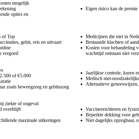
kosten mogelijk
rekening
Eigen risico kan de premie v
lende opties en
s of Top
Medicijnen die niet in Nede
cinaties, gebit, reis en uitvaart
Bestaande klachten of aand
online
Kosten voor behandeling v
n vergoed
wachttijd ontstaan niet ver
es
Jaarlijkse controle, kuren e
€2.500 of €5.000
Medisch niet-noodzakelijke
aratie
Alternatieve geneeswijzen, c
ar zoals beweegzorg en gebitszorg
ij ziekte of ongeval
d overblijft
Vaccineren/titeren en fysio
Beperkte dekking voor geb
schillende maximale uitkeringen
Niet dagelijks opzegbaar, 