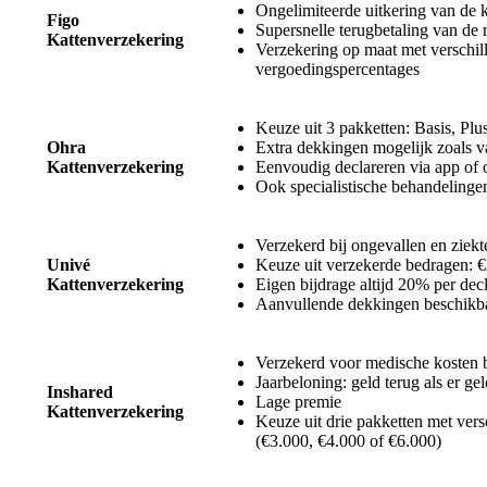
Ongelimiteerde uitkering van de 
Figo
Supersnelle terugbetaling van de 
Kattenverzekering
Verzekering op maat met verschil
vergoedingspercentages
Keuze uit 3 pakketten: Basis, Plu
Ohra
Extra dekkingen mogelijk zoals vac
Kattenverzekering
Eenvoudig declareren via app of 
Ook specialistische behandelinge
Verzekerd bij ongevallen en ziekt
Univé
Keuze uit verzekerde bedragen: 
Kattenverzekering
Eigen bijdrage altijd 20% per decl
Aanvullende dekkingen beschikba
Verzekerd voor medische kosten b
Jaarbeloning: geld terug als er gel
Inshared
Lage premie
Kattenverzekering
Keuze uit drie pakketten met ver
(€3.000, €4.000 of €6.000)